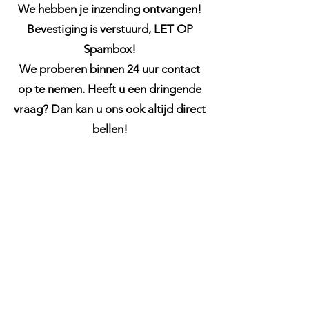
We hebben je inzending ontvangen!
Bevestiging is verstuurd, LET OP
Spambox!
We proberen binnen 24 uur contact
op te nemen. Heeft u een dringende
vraag? Dan kan u ons ook altijd direct
bellen!
Haringvlietstraat 25
4335 XH Middelburg
info@protechnia.nl
Tel:
+31 (0)6 13 48 03 34
KvK-nr:
87181002