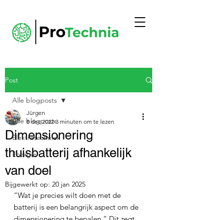
Post
Alle blogposts
Jürgen
Alle blogposts
8 dec 2022
3 minuten om te lezen
Dimensionering
Elektrotechniek
thuisbatterij afhankelijk
Energie
van doel
Bijgewerkt op:
20 jan 2025
“Wat je precies wilt doen met de 
batterij is een belangrijk aspect om de 
dimensionering te bepalen.” Dit zegt 