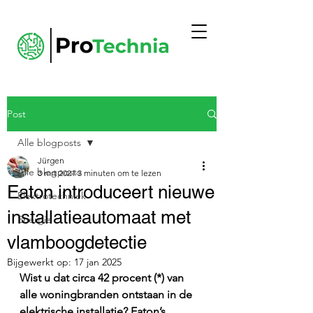
Post
Alle blogposts
Jürgen
Alle blogposts
3 mrt 2021
3 minuten om te lezen
Eaton introduceert nieuwe
Elektrotechniek
installatieautomaat met
Energie
vlamboogdetectie
Bijgewerkt op:
17 jan 2025
Wist u dat circa 42 procent (*) van 
alle woningbranden ontstaan in de 
elektrische installatie? Eaton’s 